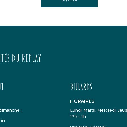
ités du replay
nt
Billards
HORAIRES
 dimanche :
Lundi, Mardi, Mercredi, Jeud
17h – 1h
00